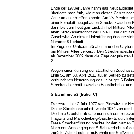
Ende der 1970er Jahre nahm das Neubaugebiet
überlegte man früh, wie man dieses Gebiet nach
Zentrum anschließen konnte. Am 25. September 
einer komplett neugebauten Strecke zwischen P
dann bis zum heutigen Endbahnhof Miltizer Allee
alten Streckenabschnitt der Linie C und damit
Gaschwitz. An dieser Linienführung änderte sich
Nummer S1 erhielt.
Im Zuge der Umbaumaßnahemn ür den Citytunnel
bis Miltizer Allee verkürzt. Den Streckenabsch
ab Dezember 2009 dann die Züge der privaten 
2.
Wegen einer Kürzung der staatlichen Zuschüsse
Linie S1 am 30. April 2011 außer Betrieb zu set
verbundenen Neuordnung des Leipziger S-Bahnne
Streckenabschnitt zwischen Hauptbahnhof und Stöt
S-Bahnlinie S2 (früher C)
Die erste Linie C fuhr 1977 von Plagwitz zur H
Dieser Streckenabschnitt wurde 1984 von der L
Die Linie C befuhr ab dato nur noch den Streck
Plagwitz und Markkleeberg-Gaschwitz durch den
Diese Streckenführung brachte ihr den Namen "
Nach der Wende ging der S-Bahnverkehr auf de
zurück. Zuletzt gab es außerhalb der Stoßzeite