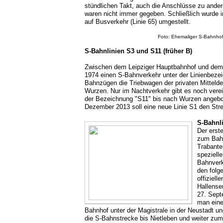
stündlichen Takt, auch die Anschlüsse zu ander
waren nicht immer gegeben. Schließlich wurde
auf Busverkehr (Linie 65) umgestellt.
Foto: Ehemaliger
S-Bahnhof 
S-Bahnlinien S3 und S11 (früher B)
Zwischen dem Leipziger Hauptbahnhof und dem 
1974 einen S-Bahnverkehr unter der Linienbeze
Bahnzügen die Triebwagen der privaten Mittel
Wurzen. Nur im Nachtverkehr gibt es noch vere
der Bezeichnung "S11" bis nach Wurzen angebot
Dezember 2013 soll eine neue Linie S1 den St
S-Bahnli
Der erst
zum Bahn
Trabante
speziell
Bahnverk
den folg
offiziell
Hallense
27. Sept
man eine
Bahnhof unter der Magistrale in der Neustadt u
die S-Bahnstrecke bis Nietleben und weiter zu