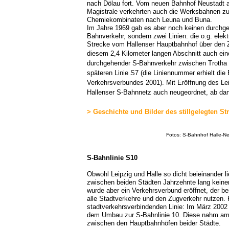
nach Dölau fort. Vom neuen Bahnhof Neustadt a
Magistrale verkehrten auch die Werksbahnen z
Chemiekombinaten nach Leuna und Buna.
Im Jahre 1969 gab es aber noch keinen durchg
Bahnverkehr, sondern zwei Linien: die o.g. elekt
Strecke vom Hallenser Hauptbahnhof über den Z
diesem 2,4 Kilometer langen Abschnitt auch ein
durchgehender S-Bahnverkehr zwischen Trotha u
späteren Linie S7 (die Liniennummer erhielt die
Verkehrsverbundes 2001). Mit Eröffnung des Le
Hallenser S-Bahnnetz auch neugeordnet, ab dann
> Geschichte und Bilder des stillgelegten St
Fotos:
S-Bahnhof Halle-Ne
S-Bahnlinie S10
Obwohl Leipzig und Halle so dicht beieinander 
zwischen beiden Städten Jahrzehnte lang keine
wurde aber ein Verkehrsverbund eröffnet, der 
alle Stadtverkehre und den Zugverkehr nutzen. 
stadtverkehrsverbindenden Linie: Im März 200
dem Umbau zur S-Bahnlinie 10. Diese nahm am 
zwischen den Hauptbahnhöfen beider Städte.