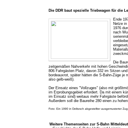
Die DDR baut spezielle Triebwagen für die L
Ende 197
Netze in
1976
dur
nach Wur
serienmä
verbleib
eingesetz
Material
zweckmäß
Die Baur
zeitgemäßen Nahverkehr mit hohen Geschwindigke
806 Fahrgästen Platz, davon 332 im Sitzen und
bordeauxrot, später hätten die S-Bahn-Züge je n
also gelb-weiß).
Der Einsatz eines "Vollzuges" (also mit größtm
im Erprobungsgebiet erfordert. Da mit einem kü
im Einsatz sind) weitaus mehr Fahrgäste beförd
Außerdem soll die Baureihe 280 einen zu hohe
Foto: Ein 1990 in Delitzsch abgestellter ausgemusterter Zu
Weitere Themenseiten zur S-Bahn Mitteldeu