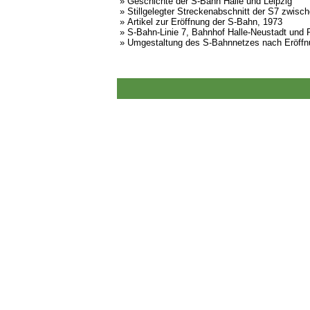
»
Geschichte der S-Bahn Halle und Leipzig
»
Stillgelegter Streckenabschnitt der S7 zwisch
»
Artikel zur Eröffnung der S-Bahn, 1973
»
S-Bahn-Linie 7, Bahnhof Halle-Neustadt und 
»
Umgestaltung des S-Bahnnetzes nach Eröffnu